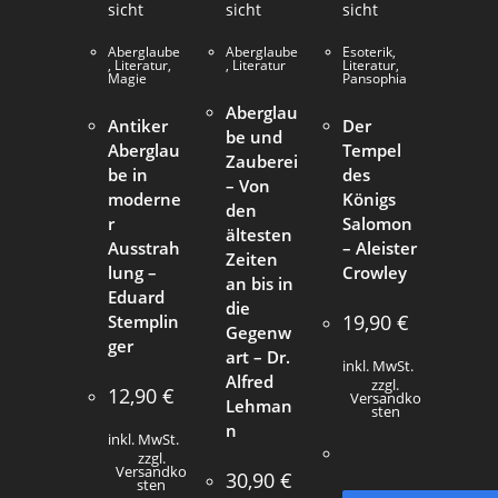
sicht
sicht
sicht
Aberglaube
Aberglaube
Esoterik
,
,
Literatur
,
,
Literatur
Literatur
,
Magie
Pansophia
Aberglau
Antiker
Der
be und
Aberglau
Tempel
Zauberei
be in
des
– Von
moderne
Königs
den
r
Salomon
ältesten
Ausstrah
– Aleister
Zeiten
lung –
Crowley
an bis in
Eduard
die
19,90
€
Stemplin
Gegenw
ger
art – Dr.
inkl. MwSt.
Alfred
zzgl.
12,90
€
Versandko
Lehman
sten
n
inkl. MwSt.
zzgl.
Versandko
30,90
€
sten