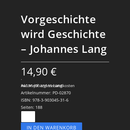
Vorgeschichte
wird Geschichte
– Johannes Lang
14,90
€
.
Autor: Johannes Lang
inkl. MwSt.
zzgl. Versandkosten
Artikelnummer: PD-02870
ISBN: 978-3-903045-31-6
Seiten: 188
IN DEN WARENKORB