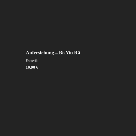
Auferstehung – Bô Yin Râ
Esoterik
10,90
€