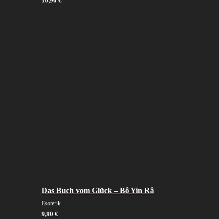
10,90
€
Das Buch vom Glück – Bô Yin Râ
Esoterik
9,90
€