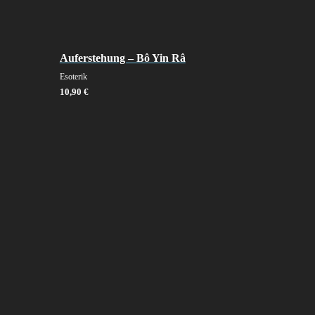
Auferstehung – Bô Yin Râ
Esoterik
10,90
€