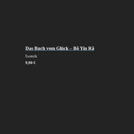
Das Buch vom Glück – Bô Yin Râ
Esoterik
9,90
€