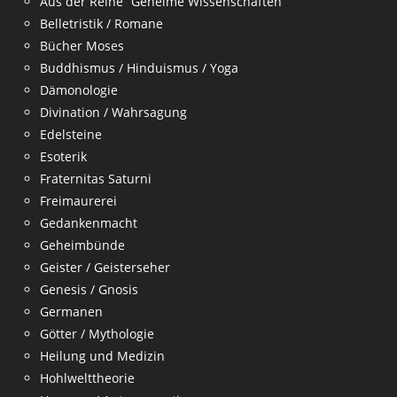
Aus der Reihe “Geheime Wissenschaften”
Belletristik / Romane
Bücher Moses
Buddhismus / Hinduismus / Yoga
Dämonologie
Divination / Wahrsagung
Edelsteine
Esoterik
Fraternitas Saturni
Freimaurerei
Gedankenmacht
Geheimbünde
Geister / Geisterseher
Genesis / Gnosis
Germanen
Götter / Mythologie
Heilung und Medizin
Hohlwelttheorie