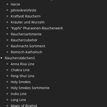
Harze
Jahreskreisfeste
Kraftvoll Räuchern
Kräuter und Wurzeln
“Kyphi” Pharaonen-Räucherwerk
Räuchersortimente
Räucherzubehör
Rauhnacht-Sortiment
Römisch-Katholisch
Räucherstäbchen
Anna Riva Line
Chakra Line
Feng-Shui Line
Holy Smokes
Holy Smokes Sortimente
Indio Line
Long Line
Magic of Brighid