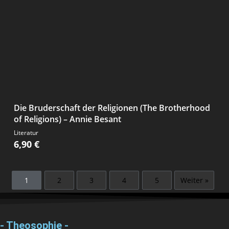
Die Bruderschaft der Religionen (The Brotherhood
of Religions) – Annie Besant
Literatur
6,90
€
1
2
3
4
5
Weiter »
- Theosophie -