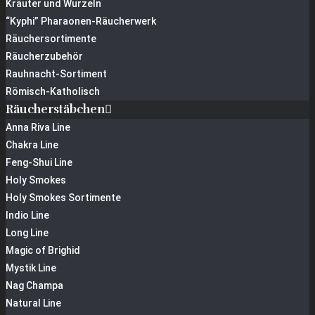
Kräuter und Wurzeln
“Kyphi” Pharaonen-Räucherwerk
Räuchersortimente
Räucherzubehör
Rauhnacht-Sortiment
Römisch-Katholisch
Räucherstäbchen
Anna Riva Line
Chakra Line
Feng-Shui Line
Holy Smokes
Holy Smokes Sortimente
Indio Line
Long Line
Magic of Brighid
Mystik Line
Nag Champa
Natural Line