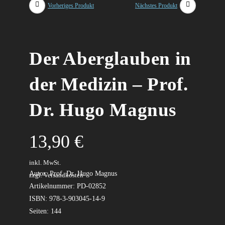
Vorheriges Produkt
Nächstes Produkt
Der Aberglauben in
der Medizin – Prof.
Dr. Hugo Magnus
13,90
€
.
inkl. MwSt.
Autor: Prof. Dr. Hugo Magnus
zzgl. Versandkosten
Artikelnummer: PD-02852
ISBN: 978-3-903045-14-9
Seiten: 144