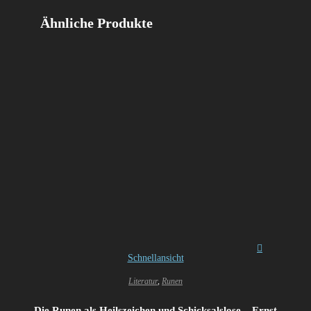
Ähnliche Produkte
Schnellansicht
Literatur
,
Runen
Die Runen als Heilszeichen und Schicksalslose – Ernst