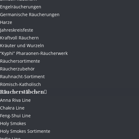
Engelräucherungen
Germanische Räucherungen
Harze
Jahreskreisfeste
Kraftvoll Räuchern
Kräuter und Wurzeln
“Kyphi” Pharaonen-Räucherwerk
Räuchersortimente
Räucherzubehör
Rauhnacht-Sortiment
Römisch-Katholisch
Räucherstäbchen
Anna Riva Line
Chakra Line
Feng-Shui Line
Holy Smokes
Holy Smokes Sortimente
Indio Line