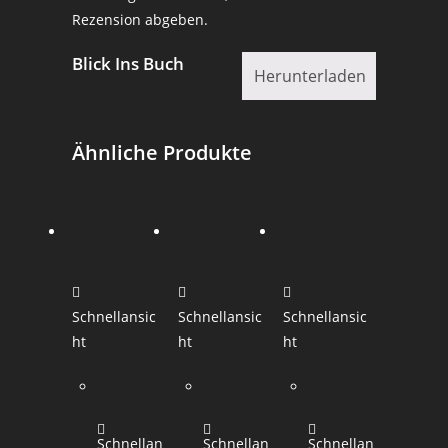
Rezension abgeben.
Blick Ins Buch
Herunterladen
Ähnliche Produkte
Schnellansic
Schnellansic
Schnellansic
ht
ht
ht
Schnellan
Schnellan
Schnellan