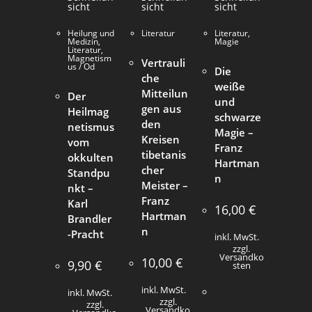
sicht
sicht
sicht
Heilung und
Literatur
Literatur
,
Medizin
,
Magie
Literatur
,
Magnetism
Vertrauli
us / Od
Die
che
weiße
Mitteilun
Der
und
gen aus
Heilmag
schwarze
den
netismus
Magie –
Kreisen
vom
Franz
tibetanis
okkulten
Hartman
cher
Standpu
n
Meister –
nkt –
Franz
Karl
16,00
€
Hartman
Brandler
n
-Pracht
inkl. MwSt.
zzgl.
Versandko
10,00
€
9,90
€
sten
inkl. MwSt.
inkl. MwSt.
zzgl.
zzgl.
Versandko