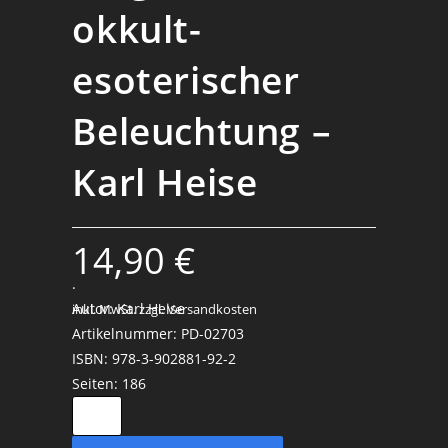
okkult-
esoterischer
Beleuchtung –
Karl Heise
14,90
€
.
Autor: Karl Heise
inkl. MwSt.
zzgl. Versandkosten
Artikelnummer: PD-02703
ISBN: 978-3-902881-92-2
Seiten: 186