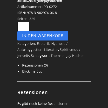
Autor: Thomson Jay Hudson
inkl. MwSt.
zzgl. Versandkosten
Artikelnummer: PD-02721
ISBN: 978-3-902974-06-8
Seiten: 325
IN DEN WARENKORB
Kategorien:
Esoterik
,
Hypnose /
Autosuggestion
,
Literatur
,
Spiritismus /
Jenseits
Schlagwort:
Thomson Jay Hudson
Rezensionen (0)
Blick Ins Buch
Rezensionen
Es gibt noch keine Rezensionen.