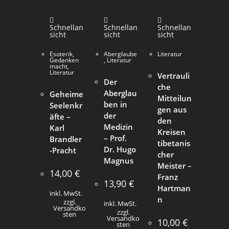
Schnellan
Schnellan
Schnellan
sicht
sicht
sicht
Esoterik
,
Aberglaube
Literatur
Gedanken
,
Literatur
macht
,
Literatur
Vertrauli
Der
che
Aberglau
Geheime
Mitteilun
ben in
Seelenkr
gen aus
der
äfte –
den
Medizin
Karl
Kreisen
– Prof.
Brandler
tibetanis
Dr. Hugo
-Pracht
cher
Magnus
Meister –
14,00
€
Franz
13,90
€
Hartman
inkl. MwSt.
n
zzgl.
inkl. MwSt.
Versandko
zzgl.
sten
Versandko
10,00
€
sten