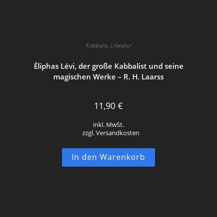
Kabbala
,
Literatur
Éliphas Lévi, der große Kabbalist und seine
magischen Werke – R. H. Laarss
11,90
€
inkl. MwSt.
zzgl. Versandkosten
In den Warenkorb