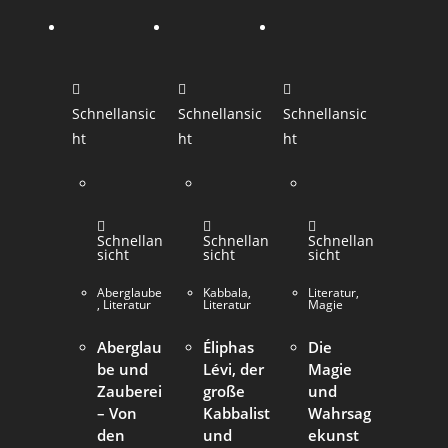
Schnellansic
Schnellansic
Schnellansic
ht
ht
ht
Schnellan
Schnellan
Schnellan
sicht
sicht
sicht
Aberglaube
Kabbala
,
Literatur
,
,
Literatur
Literatur
Magie
Aberglau
Éliphas
Die
be und
Lévi, der
Magie
Zauberei
große
und
– Von
Kabbalist
Wahrsag
den
und
ekunst