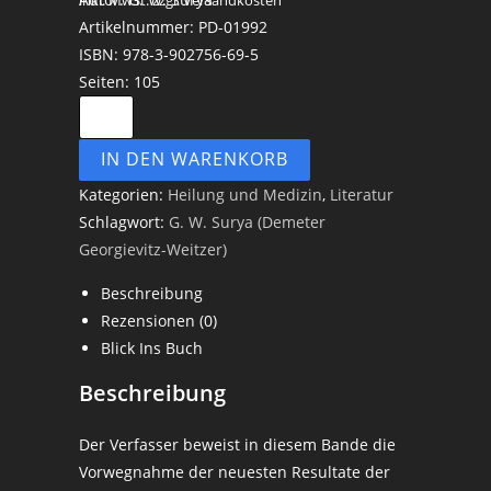
inkl. MwSt.
zzgl. Versandkosten
Artikelnummer: PD-01992
ISBN: 978-3-902756-69-5
Seiten: 105
IN DEN WARENKORB
Kategorien:
Heilung und Medizin
,
Literatur
Schlagwort:
G. W. Surya (Demeter
Georgievitz-Weitzer)
Beschreibung
Rezensionen (0)
Blick Ins Buch
Beschreibung
Der Verfasser beweist in diesem Bande die
Vorwegnahme der neuesten Resultate der