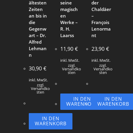
ältesten
seine
der
Zeiten
magisch
Chaldäer
an bis in
en
–
die
Werke –
François
Gegenw
R. H.
Lenorma
art – Dr.
Laarss
nt
Alfred
11,90
€
23,90
€
Lehman
n
inkl. MwSt.
inkl. MwSt.
zzgl.
zzgl.
30,90
€
Versandko
Versandko
sten
sten
inkl. MwSt.
zzgl.
Versandko
sten
IN DEN
IN DEN
WARENKORB
WARENKORB
IN DEN
WARENKORB