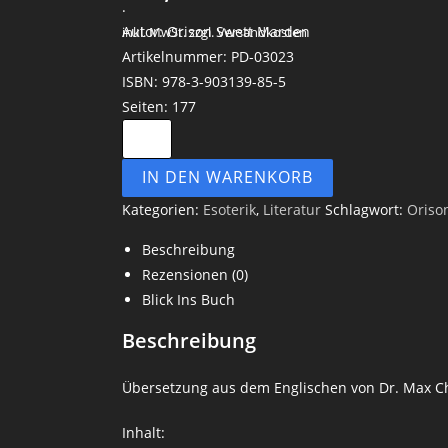
.
Autor: Orison Swett Marden
inkl. MwSt.
zzgl. Versandkosten
Artikelnummer: PD-03023
ISBN: 978-3-903139-85-5
Seiten: 177
IN DEN WARENKORB
Kategorien:
Esoterik
,
Literatur
Schlagwort:
Oriso
Beschreibung
Rezensionen (0)
Blick Ins Buch
Beschreibung
Übersetzung aus dem Englischen von Dr. Max Ch
Inhalt: