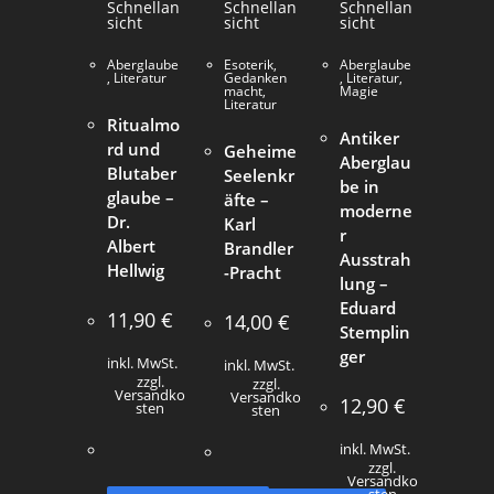
Schnellan
Schnellan
Schnellan
sicht
sicht
sicht
Aberglaube
Esoterik
,
Aberglaube
,
Literatur
Gedanken
,
Literatur
,
macht
,
Magie
Literatur
Ritualmo
Antiker
rd und
Geheime
Aberglau
Blutaber
Seelenkr
be in
glaube –
äfte –
moderne
Dr.
Karl
r
Albert
Brandler
Ausstrah
Hellwig
-Pracht
lung –
Eduard
11,90
€
14,00
€
Stemplin
ger
inkl. MwSt.
inkl. MwSt.
zzgl.
zzgl.
Versandko
Versandko
12,90
€
sten
sten
inkl. MwSt.
zzgl.
Versandko