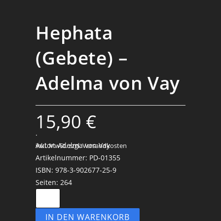
Hephata
(Gebete) –
Adelma von Vay
15,90
€
.
Autor: Adelma von Vay
inkl. MwSt.
zzgl. Versandkosten
Artikelnummer: PD-01355
ISBN: 978-3-902677-25-9
Seiten: 264
IN DEN WARENKORB