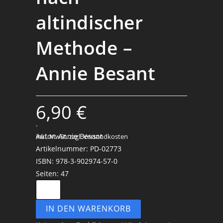
altindischer
Methode –
Annie Besant
6,90
€
.
Autor: Annie Besant
inkl. MwSt.
zzgl. Versandkosten
Artikelnummer: PD-02773
ISBN: 978-3-902974-57-0
Seiten: 47
IN DEN WARENKORB