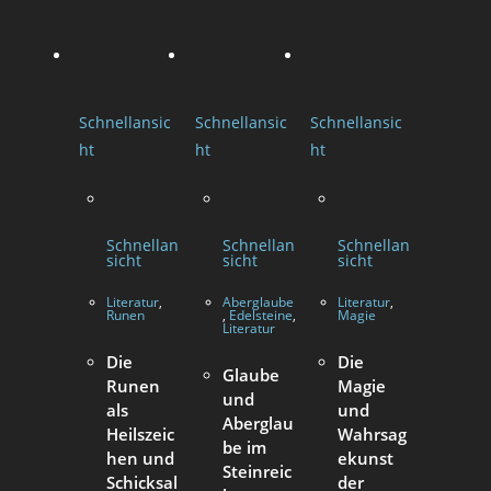
Schnellansic
Schnellansic
Schnellansic
ht
ht
ht
Schnellan
Schnellan
Schnellan
sicht
sicht
sicht
Literatur
,
Aberglaube
Literatur
,
Runen
,
Edelsteine
,
Magie
Literatur
Die
Die
Glaube
Runen
Magie
und
als
und
Aberglau
Heilszeic
Wahrsag
be im
hen und
ekunst
Steinreic
Schicksal
der