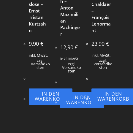
h –
slose –
Chaldäer
Anton
Ernst
–
Maximili
Tristan
François
an
Kurtzah
Lenorma
Pachinge
n
nt
r
9,90
€
23,90
€
12,90
€
inkl. MwSt.
inkl. MwSt.
inkl. MwSt.
zzgl.
zzgl.
Versandko
zzgl.
Versandko
sten
Versandko
sten
sten
IN DEN
IN DEN
IN DEN
WARENKORB
WARENKORB
WARENKORB