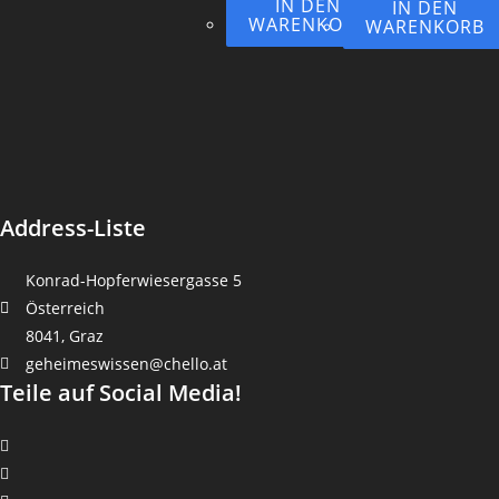
IN DEN
IN DEN
WARENKORB
WARENKORB
Address-Liste
Konrad-Hopferwiesergasse 5
Österreich
8041, Graz
geheimeswissen@chello.at
Teile auf Social Media!