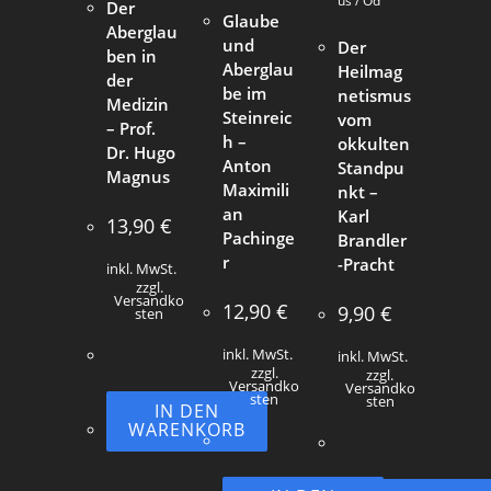
us / Od
Der
Glaube
Aberglau
und
Der
ben in
Aberglau
Heilmag
der
be im
netismus
Medizin
Steinreic
vom
– Prof.
h –
okkulten
Dr. Hugo
Anton
Standpu
Magnus
Maximili
nkt –
an
Karl
13,90
€
Pachinge
Brandler
r
-Pracht
inkl. MwSt.
zzgl.
Versandko
12,90
€
9,90
€
sten
inkl. MwSt.
inkl. MwSt.
zzgl.
zzgl.
Versandko
Versandko
sten
sten
IN DEN
WARENKORB