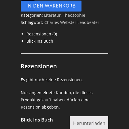
IN DEN WARENKORB
Theosophie
-
Kategorien:
Literatur
,
Theosophie
Charles
Schlagwort:
Charles Webster Leadbeater
Webster
Rezensionen (0)
Leadbeater
Blick Ins Buch
Menge
Rezensionen
Es gibt noch keine Rezensionen.
Nur angemeldete Kunden, die dieses
Produkt gekauft haben, dürfen eine
Rezension abgeben.
Blick Ins Buch
Herunterladen