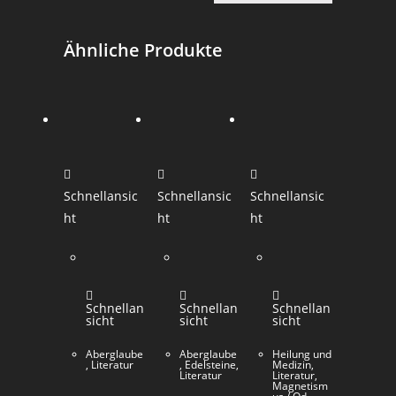
Ähnliche Produkte
Schnellansic
Schnellansic
Schnellansic
ht
ht
ht
Schnellan
Schnellan
Schnellan
sicht
sicht
sicht
Aberglaube
Aberglaube
Heilung und
,
Literatur
,
Edelsteine
,
Medizin
,
Literatur
Literatur
,
Magnetism