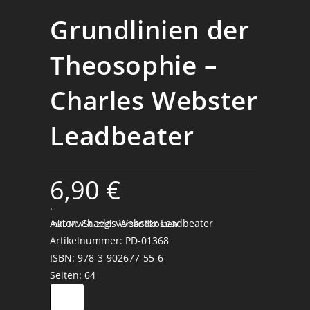
Grundlinien der
Theosophie –
Charles Webster
Leadbeater
6,90
€
.
Autor: Charles Webster Leadbeater
inkl. MwSt.
zzgl. Versandkosten
Artikelnummer: PD-01368
ISBN: 978-3-902677-55-6
Seiten: 64
Grundlinien
der