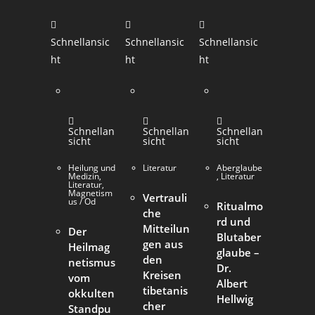
Schnellansic
Schnellansic
Schnellansic
ht
ht
ht
Schnellan
Schnellan
Schnellan
sicht
sicht
sicht
Heilung und
Literatur
Aberglaube
Medizin
,
,
Literatur
Literatur
,
Magnetism
Vertrauli
us / Od
Ritualmo
che
rd und
Mitteilun
Der
Blutaber
gen aus
Heilmag
glaube –
den
netismus
Dr.
Kreisen
vom
Albert
tibetanis
okkulten
Hellwig
cher
Standpu