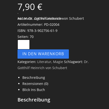
7,90
€
.
Autor: Dr. Gotthilf Heinrich von Schubert
inkl. MwSt.
zzgl. Versandkosten
Artikelnummer: PD-02004
ISBN: 978-3-902756-61-9
Seiten: 70
IN DEN WARENKORB
Kategorien:
Literatur
,
Magie
Schlagwort:
Dr.
Gotthilf Heinrich von Schubert
Beschreibung
Rezensionen (0)
Blick Ins Buch
Beschreibung