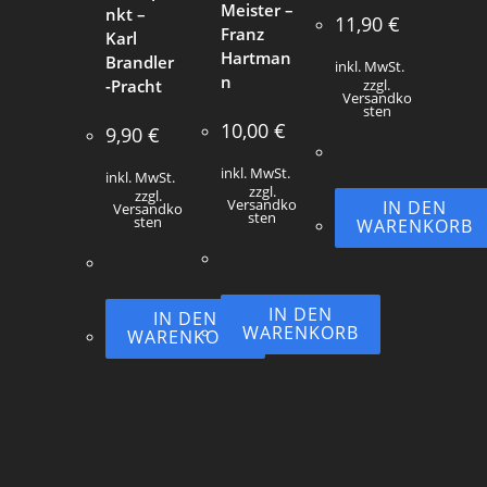
Meister –
nkt –
11,90
€
Franz
Karl
Hartman
Brandler
inkl. MwSt.
n
-Pracht
zzgl.
Versandko
sten
10,00
€
9,90
€
inkl. MwSt.
inkl. MwSt.
zzgl.
zzgl.
Versandko
IN DEN
Versandko
sten
sten
WARENKORB
IN DEN
IN DEN
WARENKORB
WARENKORB