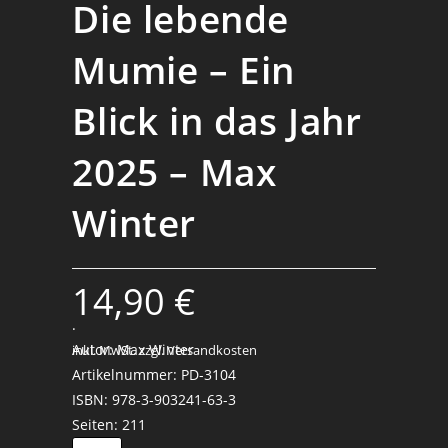
Die lebende
Mumie – Ein
Blick in das Jahr
2025 – Max
Winter
14,90
€
.
Autor: Max Winter
inkl. MwSt.
zzgl. Versandkosten
Artikelnummer: PD-3104
ISBN: 978-3-903241-63-3
Seiten: 211