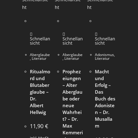
ht
ht
ht
Schnellan
Schnellan
Schnellan
sicht
sicht
sicht
Aberglaube
Aberglaube
Adonismus
,
,
Literatur
,
Literatur
Literatur
Ritualmo
Prophez
Macht
rd und
eiungen
und
Blutaber
– Alter
Erfolg –
glaube –
Aberglau
Das
Dr.
be oder
Buch des
Albert
neue
Adoniste
Hellwig
Wahrhei
n – Dr.
t? – Dr.
Musalla
11,90
€
Max
m
Kemmeri