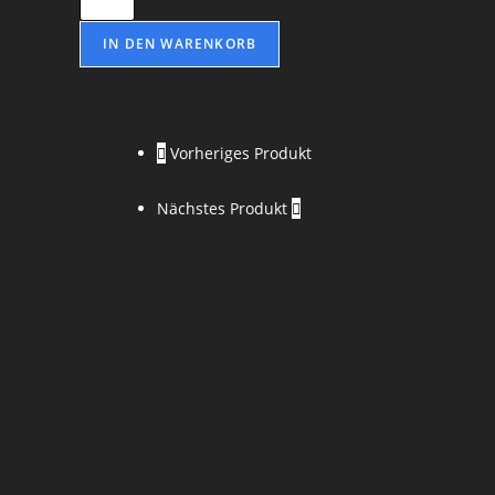
Vampirismus
-
IN DEN WARENKORB
Lionel
St.
Clyde
Vorheriges Produkt
Menge
Nächstes Produkt