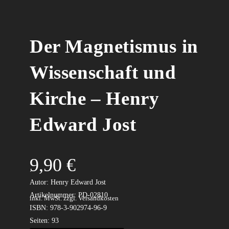
Der Magnetismus in
Wissenschaft und
Kirche – Henry
Edward Jost
9,90
€
.
Autor: Henry Edward Jost
Artikelnummer: PD-02810
inkl. MwSt.
zzgl. Versandkosten
ISBN: 978-3-902974-96-9
Seiten: 93