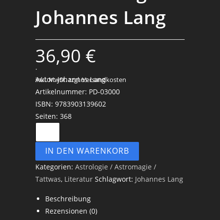
Johannes Lang
36,90
€
.
Autor: Johannes Lang
inkl. MwSt.
zzgl. Versandkosten
Artikelnummer: PD-03000
ISBN: 9783903139602
Seiten: 368
Das
Lehrbuch
IN DEN WARENKORB
der
Astrologie
Kategorien:
Astrologie / Astromagie /
-
Tattwas
,
Literatur
Schlagwort:
Johannes Lang
Johannes
Beschreibung
Lang
Rezensionen (0)
Menge