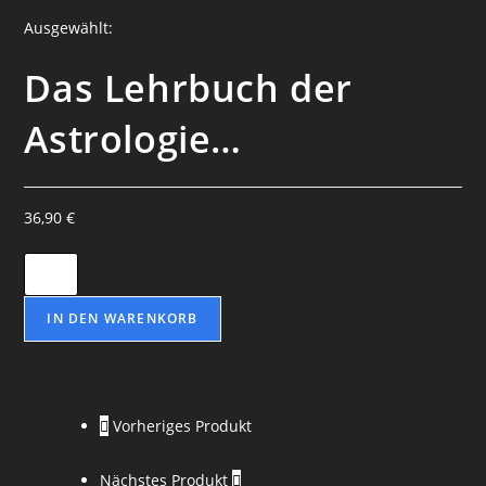
Ausgewählt:
Das Lehrbuch der
Astrologie…
36,90
€
Das
Lehrbuch
der
IN DEN WARENKORB
Astrologie
-
Johannes
Vorheriges Produkt
Lang
Menge
Nächstes Produkt