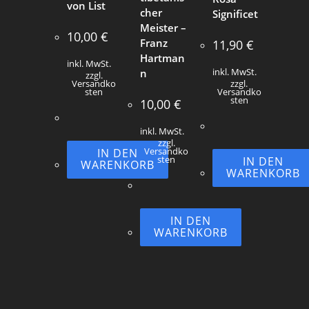
von List
cher
Significet
Meister –
10,00
€
Franz
11,90
€
Hartman
inkl. MwSt.
n
inkl. MwSt.
zzgl.
Versandko
zzgl.
sten
Versandko
sten
10,00
€
inkl. MwSt.
zzgl.
IN DEN
Versandko
sten
IN DEN
WARENKORB
WARENKORB
IN DEN
WARENKORB