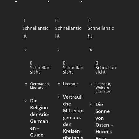
Schnellansic
Schnellansic
Schnellansic
ht
ht
ht
Schnellan
Schnellan
Schnellan
sicht
sicht
sicht
Germanen
,
Literatur
Literatur
,
Literatur
Weitere
Literatur
Vertrauli
Die
che
Die
Religion
Mitteilun
Sonne
der Ario-
gen aus
von
German
den
Osten –
en –
Kreisen
Hunnis
Guido
tibetanis
Rosa