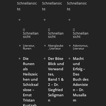
Schnellansic
Schnellansic
Schnellansic
ht
ht
ht
Schnellan
Schnellan
Schnellan
sicht
sicht
sicht
Literatur
,
Aberglaube
Adonismus
,
Runen
,
Literatur
Literatur
Die
Der Böse
Macht
Runen
Blick und
und
als
Verwand
Erfolg –
Heilszeic
tes,
Das
hen und
Band 1 &
Buch des
Schicksal
2 – Dr.
Adoniste
slose –
Siegfried
n – Dr.
Ernst
Seligman
Musalla
Tristan
n
m
Kurtzah