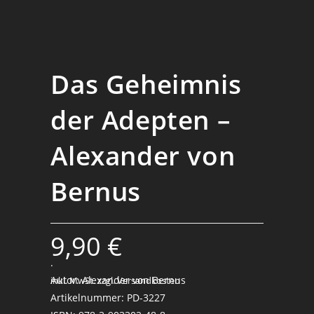
Das Geheimnis
der Adepten –
Alexander von
Bernus
9,90
€
.
Autor: Alexander von Bernus
inkl. MwSt.
zzgl. Versandkosten
Artikelnummer: PD-3227