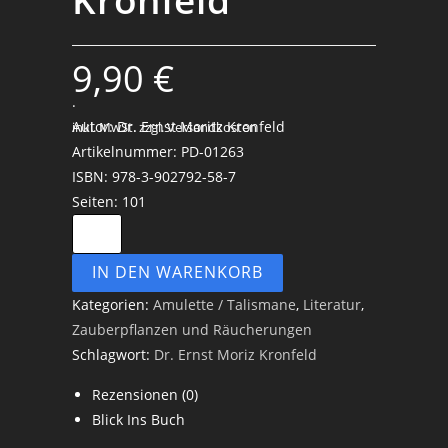
9,90
€
.
Autor: Dr. Ernst Moritz Kronfeld
inkl. MwSt.
zzgl. Versandkosten
Artikelnummer: PD-01263
ISBN: 978-3-902792-58-7
Seiten: 101
IN DEN WARENKORB
Kategorien:
Amulette / Talismane
,
Literatur
,
Zauberpflanzen und Räucherungen
Schlagwort:
Dr. Ernst Moriz Kronfeld
Rezensionen (0)
Blick Ins Buch