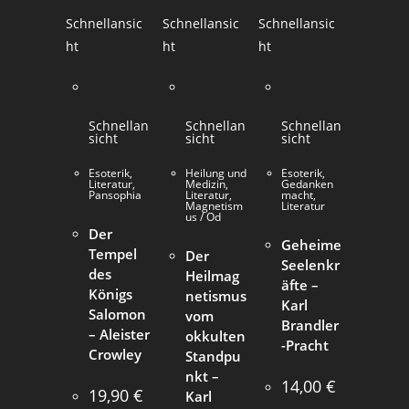
Schnellansic
Schnellansic
Schnellansic
ht
ht
ht
Schnellan
Schnellan
Schnellan
sicht
sicht
sicht
Esoterik
,
Heilung und
Esoterik
,
Literatur
,
Medizin
,
Gedanken
Pansophia
Literatur
,
macht
,
Magnetism
Literatur
us / Od
Der
Geheime
Tempel
Der
Seelenkr
des
Heilmag
äfte –
Königs
netismus
Karl
Salomon
vom
Brandler
– Aleister
okkulten
-Pracht
Crowley
Standpu
nkt –
14,00
€
19,90
€
Karl