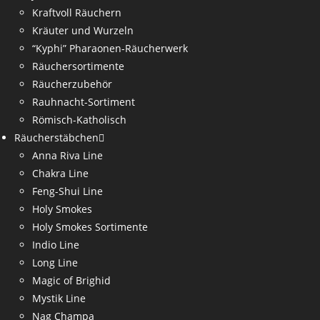
Kraftvoll Räuchern
Kräuter und Wurzeln
“Kyphi” Pharaonen-Räucherwerk
Räuchersortimente
Räucherzubehör
Rauhnacht-Sortiment
Römisch-Katholisch
Räucherstäbchen
Anna Riva Line
Chakra Line
Feng-Shui Line
Holy Smokes
Holy Smokes Sortimente
Indio Line
Long Line
Magic of Brighid
Mystik Line
Nag Champa