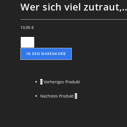
Wer sich viel zutraut,
10,90
€
Wer
sich
viel
IN DEN WARENKORB
zutraut,
der
wird
Vorheriges Produkt
viel
leisten!
Nächstes Produkt
-
Orison
Swett
Marden
Menge