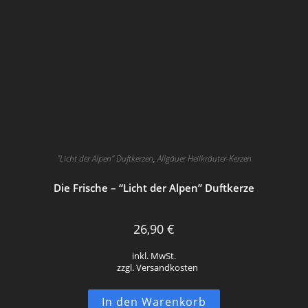
"Licht der Alpen" Duftkerzen
,
Allgäuer Heilkräuter-Kerzen
Die Frische – “Licht der Alpen” Duftkerze
26,90
€
inkl. MwSt.
zzgl. Versandkosten
In den Warenkorb