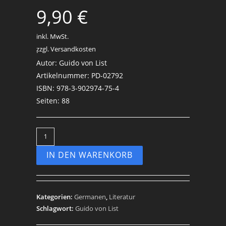
9,90
€
inkl. MwSt.
zzgl. Versandkosten
.
Autor: Guido von List
Artikelnummer: PD-02792
ISBN: 978-3-902974-75-4
Seiten: 88
IN DEN WARENKORB
Kategorien:
Germanen
,
Literatur
Schlagwort:
Guido von List