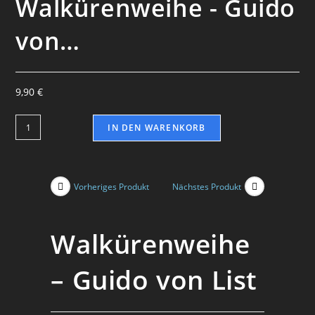
Walkürenweihe - Guido
von…
9,90
€
IN DEN WARENKORB
Vorheriges Produkt
Nächstes Produkt
Walkürenweihe
– Guido von List