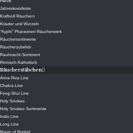
Harze
Jahreskreisfeste
Kraftvoll Räuchern
Kräuter und Wurzeln
“Kyphi” Pharaonen-Räucherwerk
Räuchersortimente
Räucherzubehör
Rauhnacht-Sortiment
Römisch-Katholisch
Räucherstäbchen
Anna Riva Line
Chakra Line
Feng-Shui Line
Holy Smokes
Holy Smokes Sortimente
Indio Line
Long Line
Magic of Brighid