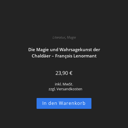
Literatur
,
Magie
Die Magie und Wahrsagekunst der
Chaldäer – François Lenormant
23,90
€
inkl. MwSt.
zzgl. Versandkosten
In den Warenkorb