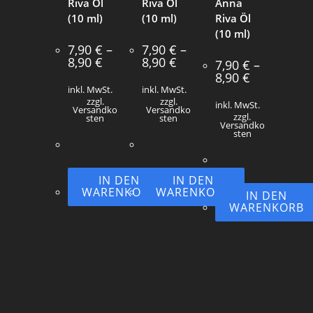
Riva Öl
Riva Öl
Anna
(10 ml)
(10 ml)
Riva Öl
(10 ml)
7,90
€
–
7,90
€
–
8,90
€
8,90
€
7,90
€
–
8,90
€
inkl. MwSt.
inkl. MwSt.
zzgl.
zzgl.
inkl. MwSt.
Versandko
Versandko
zzgl.
sten
sten
Versandko
sten
IN DEN
IN DEN
WARENKORB
WARENKORB
IN DEN
WARENKORB