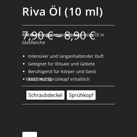
Riva Öl (10 ml)
.
7,90
€
–
8,90
€
10ml unverdünntes und originales Öl in
inkl. MwSt.
zzgl. Versandkosten
Glasflasche
Intensiver und langanhaltender Duft
Geeignet für Rituale und Gebete
Beruhigend für Körper und Geist
VERSCHLUSS
Auch mit Sprühkopf erhältlich
Schraubdeckel
Sprühkopf