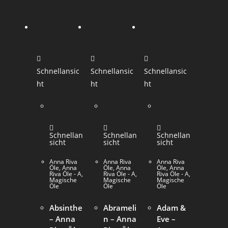
Schnellansic
Schnellansic
Schnellansic
ht
ht
ht
Schnellan
Schnellan
Schnellan
sicht
sicht
sicht
Anna Riva
Anna Riva
Anna Riva
Öle
,
Anna
Öle
,
Anna
Öle
,
Anna
Riva Öle - A
,
Riva Öle - A
,
Riva Öle - A
,
Magische
Magische
Magische
Öle
Öle
Öle
Absinthe
Abrameli
Adam &
– Anna
n – Anna
Eve –