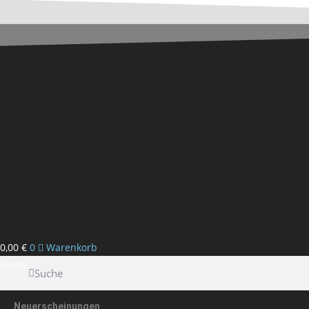
Zum
Inhalt
springen
0,00
€
0
Warenkorb
Suche
Suche
Neuerscheinungen