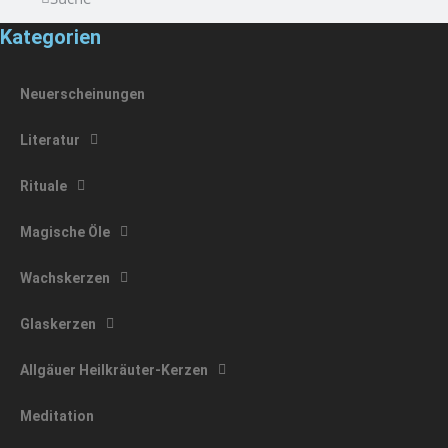
Kategorien
Neuerscheinungen
Literatur
Rituale
Magische Öle
Wachskerzen
Glaskerzen
Allgäuer Heilkräuter-Kerzen
Meditation