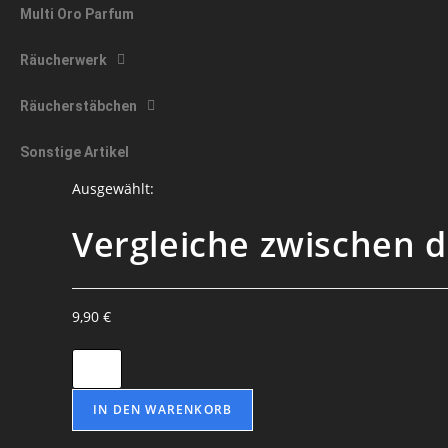
Multi Oro Parfum
Räucherwerk
Räucherstäbchen
Sonstige Artikel
Ausgewählt:
Vergleiche zwischen 
9,90
€
Vergleiche
zwischen
den
IN DEN WARENKORB
geistigen