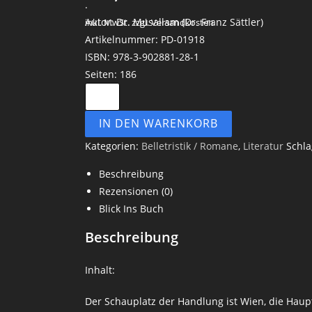
.
Autor: Dr. Musallam (Dr. Franz Sättler)
inkl. MwSt.
zzgl. Versandkosten
Artikelnummer: PD-01918
ISBN: 978-3-902881-28-1
Seiten: 186
IN DEN WARENKORB
Kategorien:
Belletristik / Romane
,
Literatur
Schl
Beschreibung
Rezensionen (0)
Blick Ins Buch
Beschreibung
Inhalt:
Der Schauplatz der Handlung ist Wien, die Hau