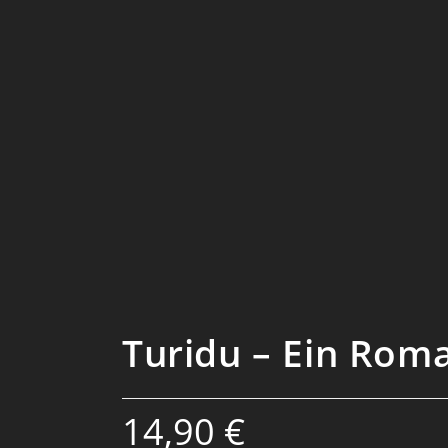
Turidu – Ein Roma
14,90
€