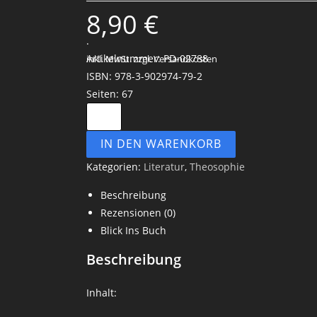
8,90
€
.
Artikelnummer: PD-02788
inkl. MwSt.
zzgl. Versandkosten
ISBN: 978-3-902974-79-2
Seiten: 67
IN DEN WARENKORB
Kategorien:
Literatur
,
Theosophie
Beschreibung
Rezensionen (0)
Blick Ins Buch
Beschreibung
Inhalt: