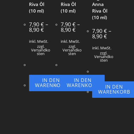
Riva Öl
Riva Öl
Anna
(10 ml)
(10 ml)
Riva Öl
(10 ml)
7,90
€
–
7,90
€
–
8,90
€
8,90
€
7,90
€
–
8,90
€
inkl. MwSt.
inkl. MwSt.
zzgl.
zzgl.
inkl. MwSt.
Versandko
Versandko
zzgl.
sten
sten
Versandko
sten
IN DEN
IN DEN
WARENKORB
WARENKORB
IN DEN
WARENKORB