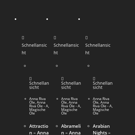
Schnellansic
Schnellansic
Schnellansic
ht
ht
ht
Schnellan
Schnellan
Schnellan
sicht
sicht
sicht
Anna Riva
Anna Riva
Anna Riva
Öle
,
Anna
Öle
,
Anna
Öle
,
Anna
Riva Öle - A
,
Riva Öle - A
,
Riva Öle - A
,
Magische
Magische
Magische
Öle
Öle
Öle
Attractio
Abrameli
Arabian
n – Anna
n – Anna
Nights –