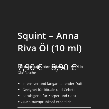
Squint – Anna
Riva Öl (10 ml)
.
7,90
€
–
8,90
€
10ml unverdünntes und originales Öl in
inkl. MwSt.
zzgl. Versandkosten
Glasflasche
Intensiver und langanhaltender Duft
Geeignet für Rituale und Gebete
Beruhigend für Körper und Geist
VERSCHLUSS
Auch mit Sprühkopf erhältlich