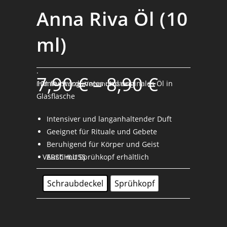
Anna Riva Öl (10
ml)
.
7,90
€
–
8,90
€
10ml unverdünntes und originales Öl in
inkl. MwSt.
zzgl. Versandkosten
Glasflasche
Intensiver und langanhaltender Duft
Geeignet für Rituale und Gebete
Beruhigend für Körper und Geist
VERSCHLUSS
Auch mit Sprühkopf erhältlich
Schraubdeckel
Sprühkopf