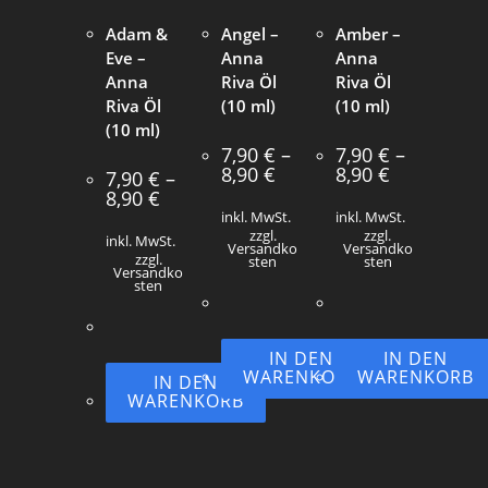
Adam &
Angel –
Amber –
Eve –
Anna
Anna
Anna
Riva Öl
Riva Öl
Riva Öl
(10 ml)
(10 ml)
(10 ml)
7,90
€
–
7,90
€
–
8,90
€
8,90
€
7,90
€
–
8,90
€
inkl. MwSt.
inkl. MwSt.
zzgl.
zzgl.
inkl. MwSt.
Versandko
Versandko
zzgl.
sten
sten
Versandko
sten
IN DEN
IN DEN
WARENKORB
WARENKORB
IN DEN
WARENKORB