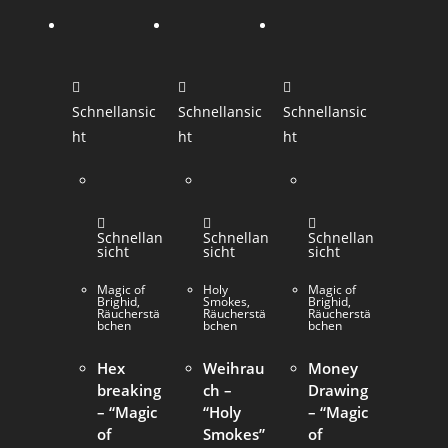
Schnellansic
Schnellansic
Schnellansic
ht
ht
ht
Schnellan
Schnellan
Schnellan
sicht
sicht
sicht
Magic of
Holy
Magic of
Brighid
,
Smokes
,
Brighid
,
Räucherstä
Räucherstä
Räucherstä
bchen
bchen
bchen
Hex
Weihrau
Money
breaking
ch –
Drawing
– “Magic
“Holy
– “Magic
of
Smokes”
of