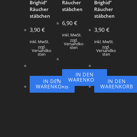
Brighid”
Räucher
Brighid”
Räucher
stäbchen
Räucher
stäbchen
stäbchen
6,90
€
3,90
€
3,90
€
inkl. MwSt.
zzgl.
inkl. MwSt.
inkl. MwSt.
Versandko
zzgl.
zzgl.
sten
Versandko
Versandko
sten
sten
IN DEN
WARENKORB
IN DEN
IN DEN
WARENKORB
WARENKORB