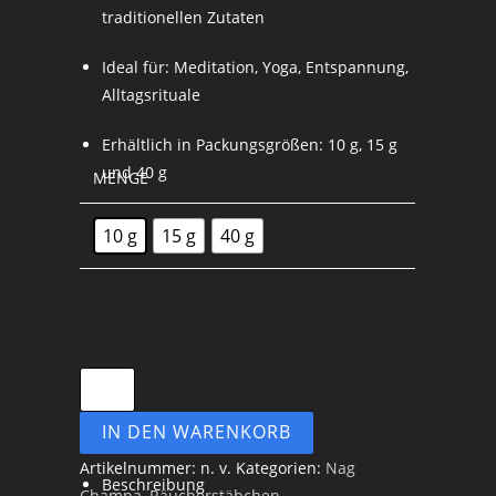
traditionellen Zutaten
Ideal für: Meditation, Yoga, Entspannung,
Alltagsrituale
Erhältlich in Packungsgrößen: 10 g, 15 g
und 40 g
MENGE
10 g
15 g
40 g
IN DEN WARENKORB
Artikelnummer:
n. v.
Kategorien:
Nag
Beschreibung
Champa
,
Räucherstäbchen