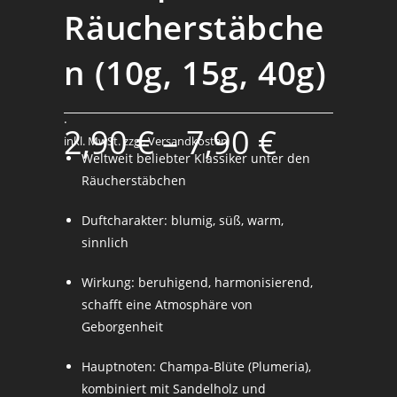
Räucherstäbche
n (10g, 15g, 40g)
.
2,90
€
–
7,90
€
inkl. MwSt.
zzgl. Versandkosten
Weltweit beliebter Klassiker unter den
Räucherstäbchen
Duftcharakter: blumig, süß, warm,
sinnlich
Wirkung: beruhigend, harmonisierend,
schafft eine Atmosphäre von
Geborgenheit
Hauptnoten: Champa-Blüte (Plumeria),
kombiniert mit Sandelholz und