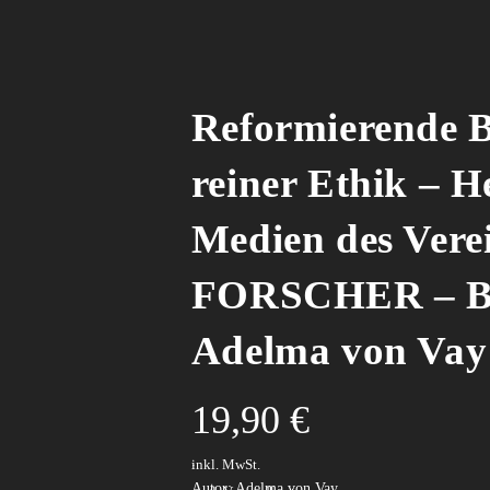
Reformierende B
reiner Ethik – 
Medien des Ver
FORSCHER – Bu
Adelma von Vay
19,90
€
.
inkl. MwSt.
Autor: Adelma von Vay