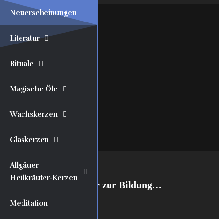
Neuerscheinungen
Literatur
Rituale
Magische Öle
Wachskerzen
Glaskerzen
Ausgewählt:
Allgäuer
Heilkräuter-Kerzen
Reformierende Blätter zur Bildung…
Meditation
19,90
€