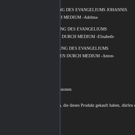
I. TEIL. ERLÄUTERUNG DES EVANGELIUMS JOHANNIS.
GESCHRIEBEN DURCH MEDIUM -Adelma-
II. TEIL. ERLÄUTERUNG DES EVANGELIUMS
LUCÄ. GESCHRIEBEN DURCH MEDIUM -Elisabeth-
III. TEIL. ERLÄUTERUNG DES EVANGELIUMS
MATHÄI. GESCHRIEBEN DURCH MEDIUM -Anton-
Rezensionen
Es gibt noch keine Rezensionen.
Nur angemeldete Kunden, die dieses Produkt gekauft haben, dürfen 
Blick Ins Buch