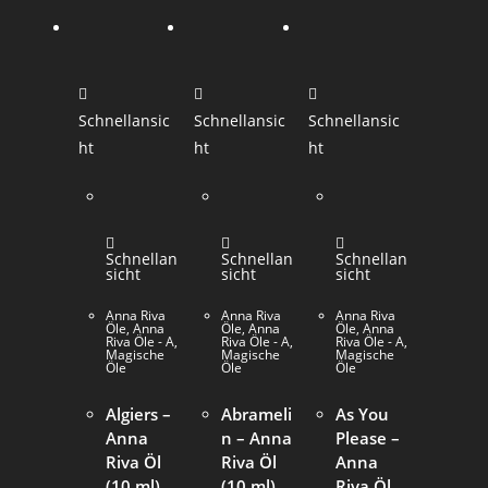
Schnellansic
Schnellansic
Schnellansic
ht
ht
ht
Schnellan
Schnellan
Schnellan
sicht
sicht
sicht
Anna Riva
Anna Riva
Anna Riva
Öle
,
Anna
Öle
,
Anna
Öle
,
Anna
Riva Öle - A
,
Riva Öle - A
,
Riva Öle - A
,
Magische
Magische
Magische
Öle
Öle
Öle
Algiers –
Abrameli
As You
Anna
n – Anna
Please –
Riva Öl
Riva Öl
Anna
(10 ml)
(10 ml)
Riva Öl