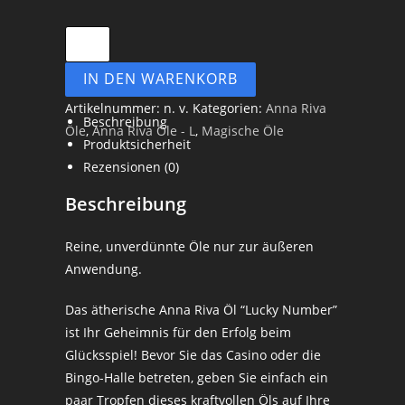
Lucky
Number
IN DEN WARENKORB
-
Anna
Artikelnummer:
n. v.
Kategorien:
Anna Riva
Beschreibung
Riva
Öle
,
Anna Riva Öle - L
,
Magische Öle
Produktsicherheit
Öl
Rezensionen (0)
(10
ml)
Beschreibung
Menge
Reine, unverdünnte Öle nur zur äußeren
Anwendung.
Das ätherische Anna Riva Öl “Lucky Number”
ist Ihr Geheimnis für den Erfolg beim
Glücksspiel! Bevor Sie das Casino oder die
Bingo-Halle betreten, geben Sie einfach ein
paar Tropfen dieses kraftvollen Öls auf Ihre