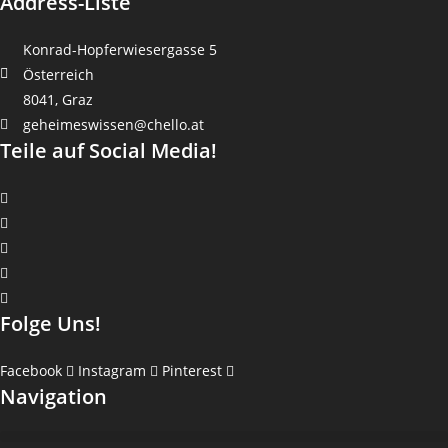
Address-Liste
Produktseite
werden
werden
gewählt
werden
Konrad-Hopferwiesergasse 5
Österreich
8041, Graz
geheimeswissen@chello.at
Teile auf Social Media!
Folge Uns!
Facebook
Instagram
Pinterest
Navigation