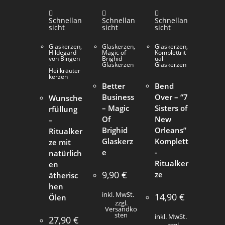
Schnellan
Schnellan
Schnellan
sicht
sicht
sicht
Glaskerzen
,
Glaskerzen
,
Glaskerzen
,
Hildegard
Magic of
Komplettrit
von Bingen
Brighid
ual-
-
Glaskerzen
Glaskerzen
Heilkräuter
kerzen
Better
Bend
Business
Over – “7
Wunsche
– Magic
Sisters of
rfüllung
Of
New
–
Brighid
Orleans”
Ritualker
Glaskerz
Komplett
ze mit
e
-
natürlich
Ritualker
en
9,90
€
ze
ätherisc
hen
inkl. MwSt.
14,90
€
Ölen
zzgl.
Versandko
sten
inkl. MwSt.
27,90
€