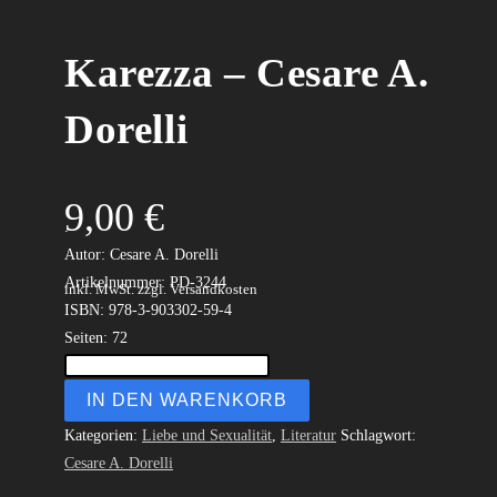
Karezza – Cesare A.
Dorelli
9,00
€
.
Autor: Cesare A. Dorelli
Artikelnummer: PD-3244
inkl. MwSt.
zzgl. Versandkosten
ISBN: 978-3-903302-59-4
Seiten: 72
IN DEN WARENKORB
Kategorien:
Liebe und Sexualität
,
Literatur
Schlagwort:
Cesare A. Dorelli