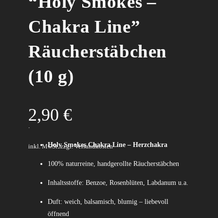
“Holy Smokes –
Chakra Line”
Räucherstäbchen
(10 g)
2,90
€
.
Holy Smokes Chakra Line – Herzchakra
inkl. MwSt.
zzgl. Versandkosten
100% naturreine, handgerollte Räucherstäbchen
Inhaltsstoffe: Benzoe, Rosenblüten, Labdanum u.a.
Duft: weich, balsamisch, blumig – liebevoll
öffnend