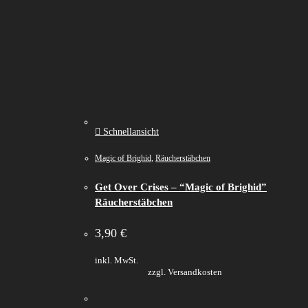
Schnellansicht
Magic of Brighid
,
Räucherstäbchen
Get Over Crises – “Magic of Brighid”
Räucherstäbchen
3,90
€
inkl. MwSt.
zzgl. Versandkosten