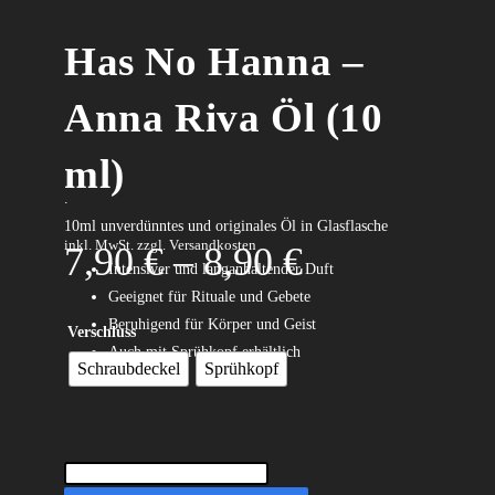
Has No Hanna –
Anna Riva Öl (10
ml)
.
10ml unverdünntes und originales Öl in Glasflasche
inkl. MwSt.
zzgl. Versandkosten
7,90
€
–
8,90
€
Intensiver und langanhaltender Duft
Geeignet für Rituale und Gebete
Beruhigend für Körper und Geist
Verschluss
Auch mit Sprühkopf erhältlich
Schraubdeckel
Sprühkopf