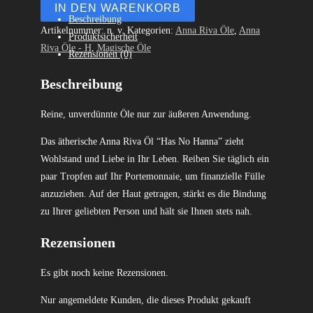
IN DEN WARENKORB
Beschreibung
Artikelnummer:
n. v.
Kategorien:
Anna Riva Öle
,
Anna
Produktsicherheit
Riva Öle - H
,
Magische Öle
Rezensionen (0)
Beschreibung
Reine, unverdünnte Öle nur zur äußeren Anwendung.
Das ätherische Anna Riva Öl “Has No Hanna” zieht
Wohlstand und Liebe in Ihr Leben. Reiben Sie täglich ein
paar Tropfen auf Ihr Portemonnaie, um finanzielle Fülle
anzuziehen. Auf der Haut getragen, stärkt es die Bindung
zu Ihrer geliebten Person und hält sie Ihnen stets nah.
Rezensionen
Es gibt noch keine Rezensionen.
Nur angemeldete Kunden, die dieses Produkt gekauft