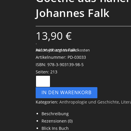
Johannes Falk
13,90
€
.
Autor: Johannes Falk
inkl. MwSt.
zzgl. Versandkosten
Artikelnummer: PD-03033
ISBN: 978-3-903139-98-5
Seiten: 213
IN DEN WARENKORB
Kategorien:
Anthropologie und Geschichte
,
Liter
Beschreibung
Rezensionen (0)
Blick Ins Buch