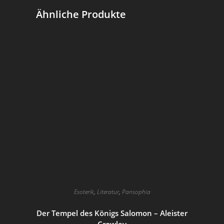
Ähnliche Produkte
Esoterik
,
Literatur
,
Pansophia
Der Tempel des Königs Salomon – Aleister
Crowley