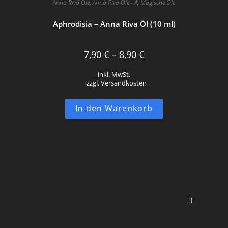
Anna Riva Öle
,
Anna Riva Öle - A
,
Magische Öle
Aphrodisia – Anna Riva Öl (10 ml)
7,90
€
–
8,90
€
inkl. MwSt.
zzgl. Versandkosten
Dieses
In den Warenkorb
Produkt
weist
mehrere
Varianten
auf.
Die
Optionen
können
auf
der
Produktseite
gewählt
werden