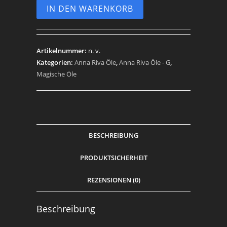
IN DEN WARENKORB
Anna
Riva
Öl
(10
Artikelnummer:
n. v.
Kategorien:
Anna Riva Öle
,
Anna Riva Öle - G
,
ml)
Magische Öle
Menge
BESCHREIBUNG
PRODUKTSICHERHEIT
REZENSIONEN (0)
Beschreibung