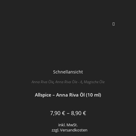
auf
der
Produktseite
gewählt
werden
Schnellansicht
Anna Riva Öle
,
Anna Riva Öle - A
,
Magische Öle
Allspice – Anna Riva Öl (10 ml)
7,90
€
–
8,90
€
inkl. MwSt.
zzgl. Versandkosten