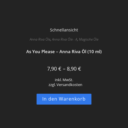
Schnellansicht
Anna Riva Öle
,
Anna Riva Öle - A
,
Magische Öle
As You Please – Anna Riva Öl (10 ml)
7,90
€
–
8,90
€
inkl. MwSt.
zzgl. Versandkosten
Dieses
In den Warenkorb
Produkt
weist
mehrere
Varianten
auf.
Die
Optionen
können