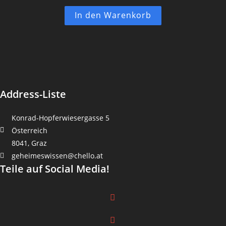
Dieses
In den Warenkorb
Produkt
weist
mehrere
Varianten
auf.
Die
Optionen
können
auf
der
Produktseite
Address-Liste
gewählt
werden
Konrad-Hopferwiesergasse 5
Österreich
8041, Graz
geheimeswissen@chello.at
Teile auf Social Media!