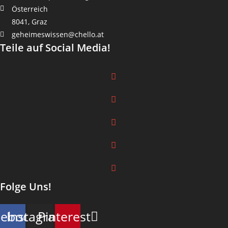
Österreich
8041, Graz
geheimeswissen@chello.at
Teile auf Social Media!
Folge Uns!
cebook
Instagram
Pinterest