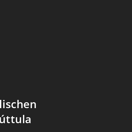
lischen
úttula