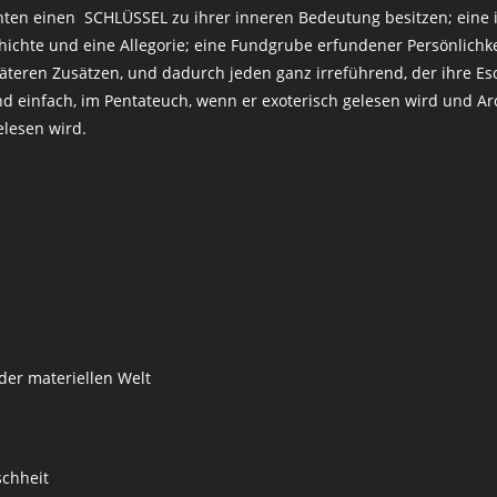
ihten einen SCHLÜSSEL zu ihrer inneren Bedeutung besitzen; eine 
ichte und eine Allegorie; eine Fundgrube erfundener Persönlichkei
teren Zusätzen, und dadurch jeden ganz irreführend, der ihre Eso
d einfach, im Pentateuch, wenn er exoterisch gelesen wird und A
elesen wird.
der materiellen Welt
schheit