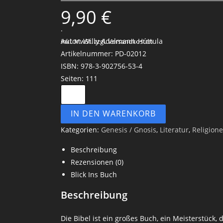
9,90
€
.
Autor: Willy Adelmann-Húttula
inkl. MwSt.
zzgl. Versandkosten
Artikelnummer: PD-02012
ISBN: 978-3-902756-53-4
Seiten: 111
IN DEN WARENKORB
Kategorien:
Genesis / Gnosis
,
Literatur
,
Religione
Beschreibung
Rezensionen (0)
Blick Ins Buch
Beschreibung
Die Bibel ist ein großes Buch, ein Meisterstück,