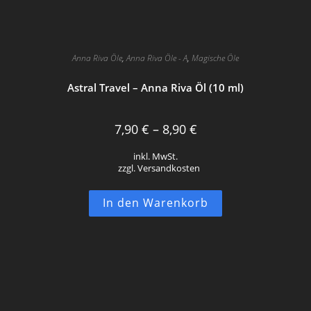
Anna Riva Öle
,
Anna Riva Öle - A
,
Magische Öle
Astral Travel – Anna Riva Öl (10 ml)
7,90
€
–
8,90
€
inkl. MwSt.
zzgl. Versandkosten
In den Warenkorb