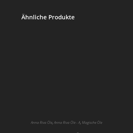
Ähnliche Produkte
Anna Riva Öle
,
Anna Riva Öle - A
,
Magische Öle