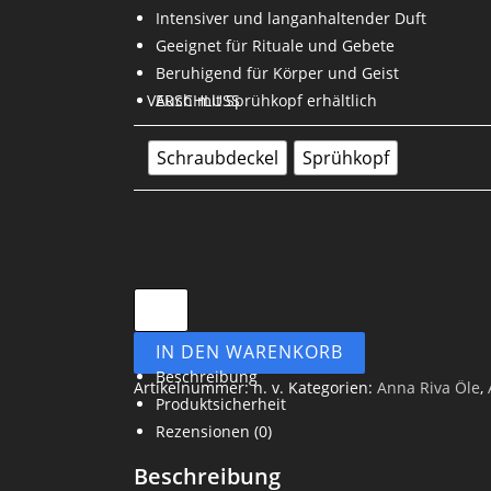
Intensiver und langanhaltender Duft
Geeignet für Rituale und Gebete
Beruhigend für Körper und Geist
VERSCHLUSS
Auch mit Sprühkopf erhältlich
Schraubdeckel
Sprühkopf
IN DEN WARENKORB
Beschreibung
Artikelnummer:
n. v.
Kategorien:
Anna Riva Öle
,
Produktsicherheit
Rezensionen (0)
Beschreibung