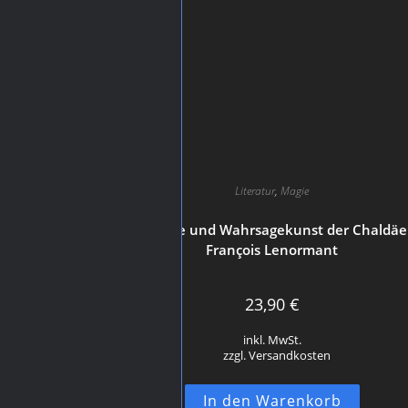
Literatur
,
Magie
Die Magie und Wahrsagekunst der Chaldäe
François Lenormant
23,90
€
inkl. MwSt.
zzgl. Versandkosten
In den Warenkorb