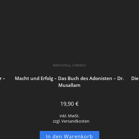
Adonismus
,
Literatur
r –
Macht und Erfolg – Das Buch des Adonisten – Dr.
Die
Musallam
19,90
€
inkl. MwSt.
zzgl. Versandkosten
In den Warenkorb