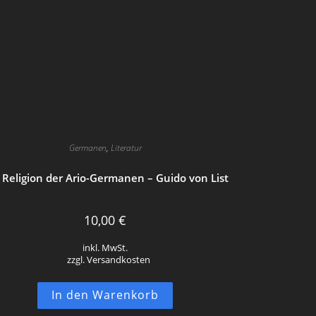
Germanen
,
Literatur
 Religion der Ario-Germanen – Guido von List
10,00
€
inkl. MwSt.
zzgl. Versandkosten
In den Warenkorb