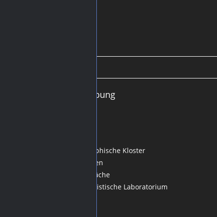
Beschreibung
Inhalt:
Der Ausflug
Das theosophische Kloster
Aufklärungen
Tischgespräche
Das alchemistische Laboratorium
Ende