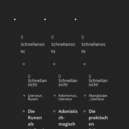
Schnellansic
Schnellansic
Schnellansic
ht
ht
ht
Schnellan
Schnellan
Schnellan
sicht
sicht
sicht
Literatur
,
Adonismus
,
Aberglaube
Runen
Literatur
,
Literatur
Die
Adonistis
Die
Runen
ch-
praktisch
als
magisch
en