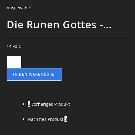
Ausgewählt:
Die Runen Gottes -…
14,90
€
Die
Runen
Gottes
IN DEN WARENKORB
-
Karl
Hans
Vorheriges Produkt
Strobl
Menge
Nächstes Produkt