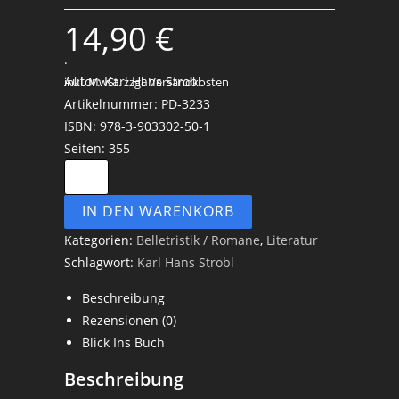
14,90
€
.
Autor: Karl Hans Strobl
inkl. MwSt.
zzgl. Versandkosten
Artikelnummer: PD-3233
ISBN: 978-3-903302-50-1
Seiten: 355
Die
Runen
IN DEN WARENKORB
Gottes
-
Kategorien:
Belletristik / Romane
,
Literatur
Karl
Schlagwort:
Karl Hans Strobl
Hans
Beschreibung
Strobl
Rezensionen (0)
Menge
Blick Ins Buch
Beschreibung