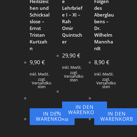
Heilszeic
e
Folgen
hen und
Lehrbrief
des
Schicksal
e I – XI –
Aberglau
slose –
Rah
bens –
Ernst
Omir
Dr.
Tristan
Quintsch
Wilhelm
Kurtzah
er
Mannha
n
rdt
29,90
€
9,90
€
8,90
€
inkl. MwSt.
zzgl.
inkl. MwSt.
inkl. MwSt.
Versandko
zzgl.
zzgl.
sten
Versandko
Versandko
sten
sten
IN DEN
WARENKORB
IN DEN
IN DEN
WARENKORB
WARENKORB