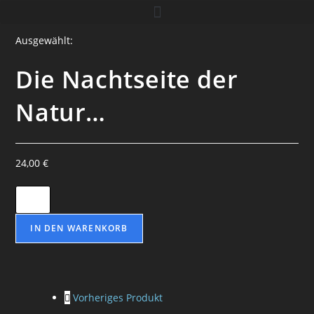
Ausgewählt:
Die Nachtseite der
Natur…
24,00
€
Die
Nachtseite
der
IN DEN WARENKORB
Natur
oder
Geister
Vorheriges Produkt
und