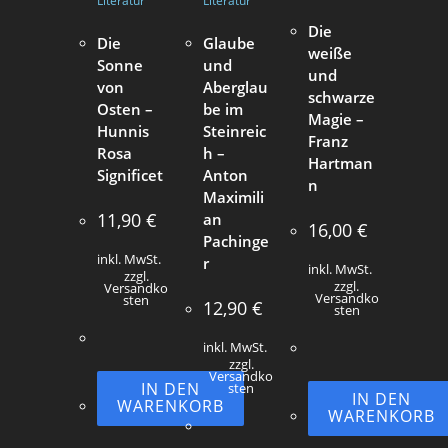
Literatur
Literatur
Die
Die
Glaube
weiße
Sonne
und
und
von
Aberglau
schwarze
Osten –
be im
Magie –
Hunnis
Steinreic
Franz
Rosa
h –
Hartman
Significet
Anton
n
Maximili
11,90
€
an
16,00
€
Pachinge
inkl. MwSt.
r
inkl. MwSt.
zzgl.
zzgl.
Versandko
Versandko
sten
12,90
€
sten
inkl. MwSt.
zzgl.
Versandko
IN DEN
sten
IN DEN
WARENKORB
WARENKORB