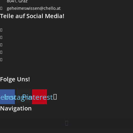
8041, Graz
geheimeswissen@chello.at
Teile auf Social Media!
Folge Uns!
cebook
Instagram
Pinterest
Navigation