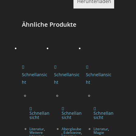
Herunterladen
Ähnliche Produkte
Schnellansic
Schnellansic
Schnellansic
ht
ht
ht
Schnellan
Schnellan
Schnellan
sicht
sicht
sicht
Literatur
,
Aberglaube
Literatur
,
Weitere
,
Edelsteine
,
Magie