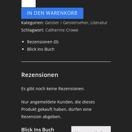
Nachtseite
IN DEN WARENKORB
der
Natur
Kategorien:
Geister / Geisterseher
,
Literatur
oder
Schlagwort:
Catherine Crowe
Geister
Rezensionen (0)
und
Blick Ins Buch
Geisterseher
-
Catherine
Crowe
Rezensionen
Menge
Es gibt noch keine Rezensionen.
Nur angemeldete Kunden, die dieses
Produkt gekauft haben, dürfen eine
Rezension abgeben.
Blick Ins Buch