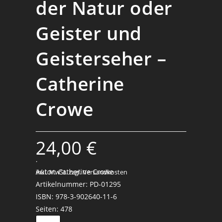
der Natur oder
Geister und
Geisterseher –
Catherine
Crowe
24,00
€
.
Autor: Catherine Crowe
inkl. MwSt.
zzgl. Versandkosten
Artikelnummer: PD-01295
ISBN: 978-3-902640-11-6
Seiten: 478
Die