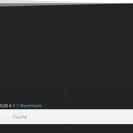
Zum
Inhalt
springen
0,00
€
0
Warenkorb
Suche
Suche