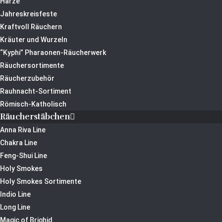
Harze
Jahreskreisfeste
Kraftvoll Räuchern
Kräuter und Wurzeln
“Kyphi” Pharaonen-Räucherwerk
Räuchersortimente
Räucherzubehör
Rauhnacht-Sortiment
Römisch-Katholisch
Räucherstäbchen
Anna Riva Line
Chakra Line
Feng-Shui Line
Holy Smokes
Holy Smokes Sortimente
Indio Line
Long Line
Magic of Brighid