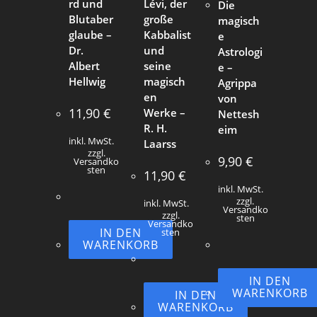
rd und
Lévi, der
Die
Blutaber
große
magisch
glaube –
Kabbalist
e
Dr.
und
Astrologi
Albert
seine
e –
Hellwig
magisch
Agrippa
en
von
11,90
€
Werke –
Nettesh
R. H.
eim
inkl. MwSt.
Laarss
zzgl.
9,90
€
Versandko
sten
11,90
€
inkl. MwSt.
zzgl.
inkl. MwSt.
Versandko
zzgl.
sten
Versandko
IN DEN
sten
WARENKORB
IN DEN
WARENKORB
IN DEN
WARENKORB