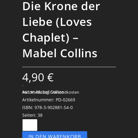
Die Krone der
Liebe (Loves
Chaplet) –
Mabel Collins
4,90
€
.
Autor: Mabel Collins
inkl. MwSt.
zzgl. Versandkosten
Artikelnummer: PD-02669
ISBN: 978-3-902881-54-0
Seiten: 38
IN DEN WARENKORB