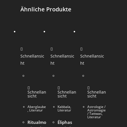
Ähnliche Produkte
Schnellansic
Schnellansic
Schnellansic
ht
ht
ht
Schnellan
Schnellan
Schnellan
sicht
sicht
sicht
Aberglaube
Kabbala
,
Astrologie /
,
Literatur
Literatur
Astromagie
/ Tattwas
,
Literatur
Ritualmo
Éliphas