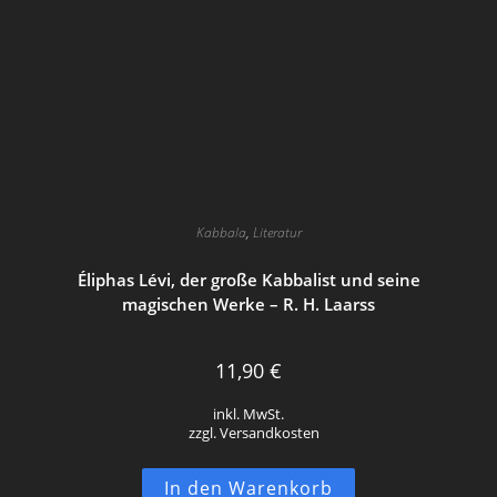
Kabbala
,
Literatur
Éliphas Lévi, der große Kabbalist und seine
magischen Werke – R. H. Laarss
11,90
€
inkl. MwSt.
zzgl. Versandkosten
In den Warenkorb