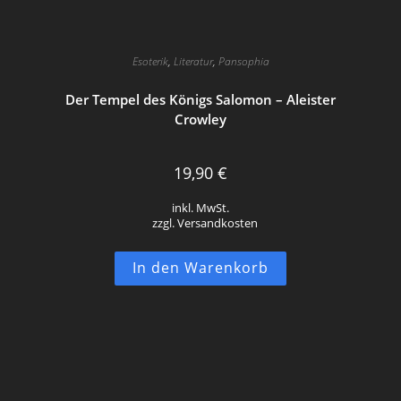
Esoterik
,
Literatur
,
Pansophia
Der Tempel des Königs Salomon – Aleister
Crowley
19,90
€
inkl. MwSt.
zzgl. Versandkosten
In den Warenkorb